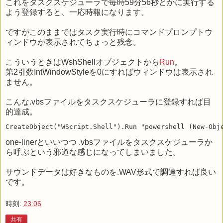
これをタスクスケジューラで毎時59分56秒とかに実行する
よう登録すると、一応時報になります。
ですがこのままではタスク実行時にコマンドプロンプトウ
ィンドウが表示されてちょっと残念。
こういうときはWshShellオブジェクトから
Run
。
第2引数IntWindowStyleを0にすればウィンドウは表示され
ません。
こんな.vbsファイルをタスクスケジューラに登録すれば目
的達成。
one-linerといいつつ .vbsファイルをタスクスケジューラか
ら呼ぶという邪道な感じになってしまいました。
サウンドデータは好きなものを.WAV形式で調達すれば良い
です。
時刻:
23:06
共有